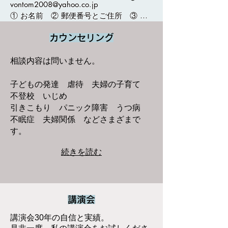
vontom2008@yahoo.co.jp  

の」の代名詞のように使われています。
① お名前　② 郵便番号とご住所　③ 返
たとえば「今度転勤してきた上司がスト
信用メールアドレス　④ チケットの枚数
レスなんだ」「旦那にはストレス感じる
（大人、学生の別を明記）　　　　　を
カウンセリング
わ～」「工事現場の騒音がストレスにな
記入のうえ送信してください。折り返し
ってイライラする」こんなふうに、軽い
確認メールを差し上げた時点でお申し込
相談内容は問いません。
調子で語られるうちはまだ良いのです
み完了です。 

が、油断すると命さえ脅かしかねない危
子どもの発達 虐待 夫婦の子育て
険な存在でもあります。 

ホームページ
不登校 いじめ
（https://www.tantant.net/）のトップペ
引きこもり パニック障害 うつ病
今の日本では、命を守るために「熊」と
ージからもお申込みいただけます。 

不眠症 夫婦関係 などさまざまで
「ストレス」には注意が必要です。熊の
す。
被害を避けるには、まず熊の習性を知る
ことが大切です。たとえば、熊鈴やラジ
​続きを読む
オを鳴らしながら歩く、早朝や夕方の外
※今回、チケット発送はありません。直
出を避ける、餌となる食べ物の管理を徹
接会場受付にてお名前を伝えて頂き、料
底する・・・こうした対策が有効です。
金をお支払いください（キャンセル料は
ストレスも同じです。その「習性」を理
頂きません）・・人手不足に陥っていま
講演会
解すれば、対策が見えてきます。こうし
す。もちろん全力で乗り切りますが、も
た対策を考えることを「ストレスマネジ
し会場で私が「これ手伝ってね」と頼ん
講演会30年の自信と実績。
メント」と呼びます。つまり、ストレス