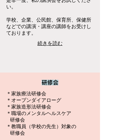
だら、かなりふるかわが切羽詰まってい
是非一度、私の講演会をお試しくださ
の解消方法ですね。 

ると思って、やさしさと思いやりをくだ
い。
さいね。
ストレスの解消法は100以上あると言わ
学校、企業、公民館、保育所、保健所
れていますが、私が特に注目しているの
などでの講演・講座の講師をお受けし
が「フォークソング」です。今回は、ス
ております。
トレスとは何かをわかりやすく解説し、
続きを読む
その対策としてなぜフォークソングが有
効なのかをお話しします。 

「それって、あなたが好きなだけじゃな
いの？」と思われるかもしれません。で
も、ちゃんと**科学的な根拠（エビデン
研修会
ス）**もあるんです。昔懐かしいフォー
クソングをずらりと取り揃えました。歌
＊家族療法研修会
と笑いで、年齢を問わず楽しんでいただ
＊オープンダイアローグ
＊家族造形法研修会
ける内容です。心に冷たい風が吹くと
＊職場のメンタルヘルスケア
き、歌がそっと寄り添います。フォーク
研修会
ソングは、静かなストレスマネジメント
＊教職員（学校の先生）対象の
の処方箋です。
研修会